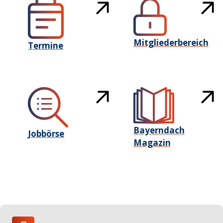
Mitgliederbereich
Termine
Bayerndach
Jobbörse
Magazin