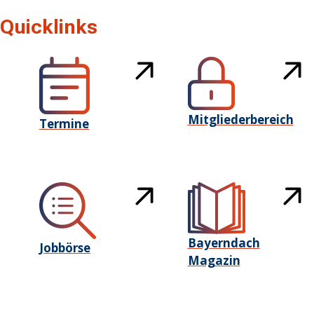
Quicklinks
Mitgliederbereich
Termine
Bayerndach
Jobbörse
Magazin