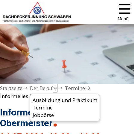
Menü
Startseite
Der Beruf
Termine
Informelles Meeting Obermeister
Ausbildung und Praktikum
Termine
Informelles Meeting
Jobbörse
Obermeister