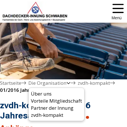
Menü
Startseite
Die Organisation
zvdh-kompakt
01/2016 Jahresausblick 2016 
Über uns
Vorteile Mitgliedschaft
zvdh-kompakt 01/2016
Partner der Innung
Jahresausblick 2016
zvdh-kompakt