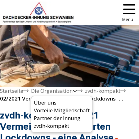
Menü
Startseite
Die Organisation
zvdh-kompakt
02/2021 Vermeidung eines harten Lockdowns - eine Analyse
Über uns
Vorteile Mitgliedschaft
zvdh-kompakt 02/2021
Partner der Innung
Vermeidung eines harten
zvdh-kompakt
Lockdowns - eine Analyse