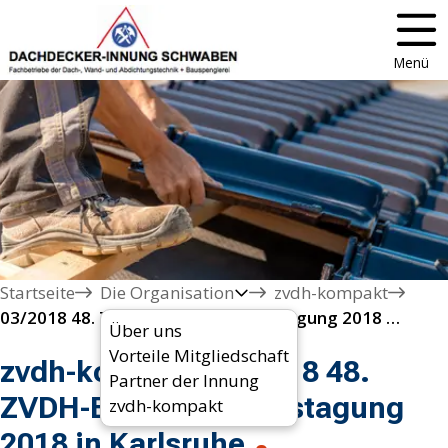
Menü
Startseite
Die Organisation
zvdh-kompakt
03/2018 48. ZVDH-Berufsbildungstagung 2018 in Karlsruhe 
Über uns
Vorteile Mitgliedschaft
zvdh-kompakt 03/2018 48.
Partner der Innung
ZVDH-Berufsbildungstagung
zvdh-kompakt
2018 in Karlsruhe