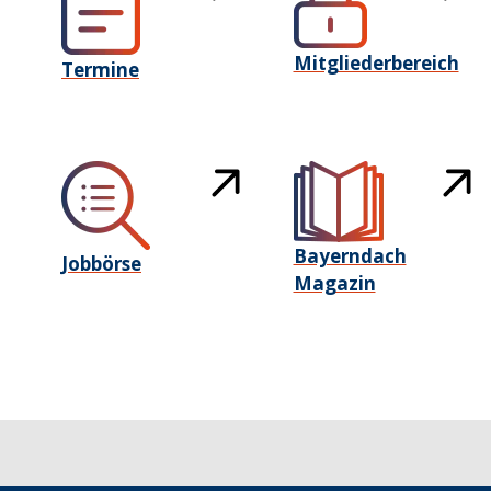
Mitgliederbereich
Termine
Bayerndach
Jobbörse
Magazin