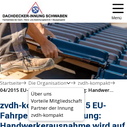
Menü
Startseite
Die Organisation
zvdh-kompakt
04/2015 EU-Fahrpersonalverordnung: Handwerkerausnahme wird auf 100 Kilometer ausgeweitet
Über uns
Vorteile Mitgliedschaft
zvdh-kompakt 04/2015 EU-
Partner der Innung
Fahrpersonalverordnung:
zvdh-kompakt
Handwerkerausnahme wird auf