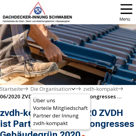
Menü
Startseite
Die Organisation
zvdh-kompakt
06/2020 ZVDH ist Partner des Weltkongresses Gebäudegrün 2020
Über uns
Vorteile Mitgliedschaft
zvdh-kompakt 06/2020 ZVDH
Partner der Innung
ist Partner des Weltkongresses
zvdh-kompakt
Gebäudegrün 2020