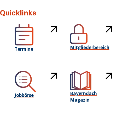
Quicklinks
Mitgliederbereich
Termine
Bayerndach
Jobbörse
Magazin