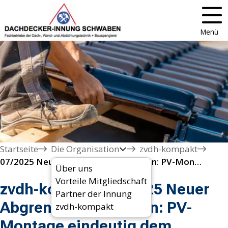
Menü
Startseite
Die Organisation
zvdh-kompakt
07/2025 Neuer Abgrenzungsleitfaden: PV-Montage eindeutig dem Dachdecker zugeordnet
Über uns
Vorteile Mitgliedschaft
zvdh-kompakt 07/2025 Neuer
Partner der Innung
Abgrenzungsleitfaden: PV-
zvdh-kompakt
Montage eindeutig dem