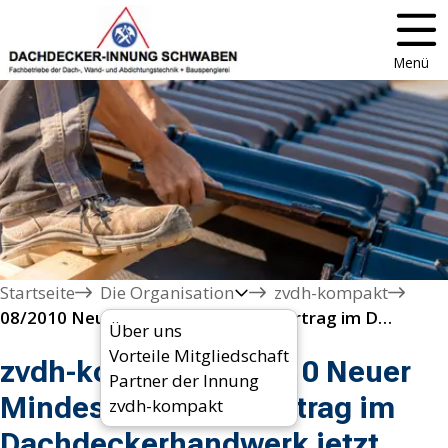
Menü
Startseite
Die Organisation
zvdh-kompakt
08/2010 Neuer Mindestlohn-Tarifvertrag im Dachdeckerhandwerk jetzt allgemeinverbindlich
Über uns
Vorteile Mitgliedschaft
zvdh-kompakt 08/2010 Neuer
Partner der Innung
Mindestlohn-Tarifvertrag im
zvdh-kompakt
Dachdeckerhandwerk jetzt