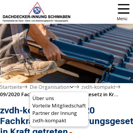
Menü
Startseite
Die Organisation
zvdh-kompakt
09/2020 Fachkräfteeinwanderungsgesetz in Kraft getreten
Über uns
Vorteile Mitgliedschaft
zvdh-kompakt 09/2020
Partner der Innung
Fachkräfteeinwanderungsgeset
zvdh-kompakt
in Kraft getreten