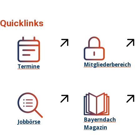
Quicklinks
Mitgliederbereich
Termine
Bayerndach
Jobbörse
Magazin