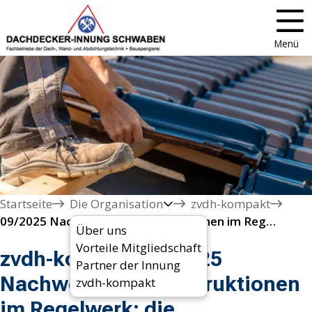
Menü
Startseite
Die Organisation
zvdh-kompakt
09/2025 Nachweisfreie Konstruktionen im Regelwerk: die Anwenderhilfe
Über uns
Vorteile Mitgliedschaft
zvdh-kompakt 09/2025
Partner der Innung
Nachweisfreie Konstruktionen
zvdh-kompakt
im Regelwerk: die