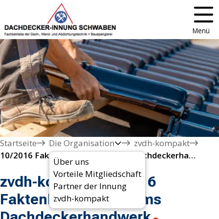
Menü
Startseite
Die Organisation
zvdh-kompakt
10/2016 Faktenblätter rund ums Dachdeckerhandwerk
Über uns
Vorteile Mitgliedschaft
zvdh-kompakt 10/2016
Partner der Innung
Faktenblätter rund ums
zvdh-kompakt
Dachdeckerhandwerk