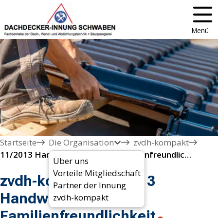
Menü
Startseite
Die Organisation
zvdh-kompakt
11/2013 Handwerk setzt auf Familienfreundlichkeit
Über uns
Vorteile Mitgliedschaft
zvdh-kompakt 11/2013
Partner der Innung
Handwerk setzt auf
zvdh-kompakt
Familienfreundlichkeit