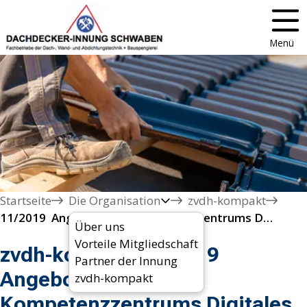
Menü
Startseite
Die Organisation
zvdh-kompakt
11/2019  Angebote des Kompetenzzentrums Digitales Handwerk (KDH)
Über uns
Vorteile Mitgliedschaft
zvdh-kompakt 11/2019
Partner der Innung
Angebote des
zvdh-kompakt
Kompetenzzentrums Digitales