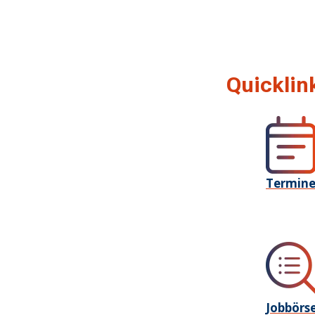
Quicklin
Termin
Jobbörs