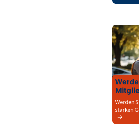
Werde
Mitgli
Werden Si
starken G