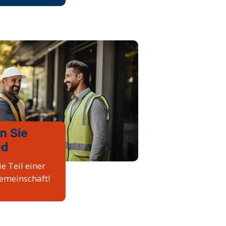
n Sie
ed
e Teil einer
emeinschaft!