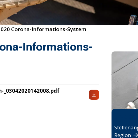
2020 Corona-Informations-System
ona-Informations-
m-_03042020142008.pdf
Jobbö
Stellenan
Region