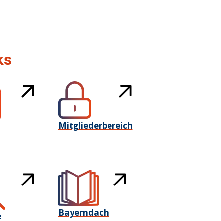
ks
Mitgliederbereich
e
Bayerndach
e