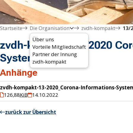
Startseite
Die Organisation
zvdh-kompakt
13/
Über uns
zvdh-kompakt 13/2020 Cor
Vorteile Mitgliedschaft
Partner der Innung
System
zvdh-kompakt
Anhänge
zvdh-kompakt-13-2020_Corona-Informations-Syste
126,88
KiB
14.10.2022
zurück zur Übersicht