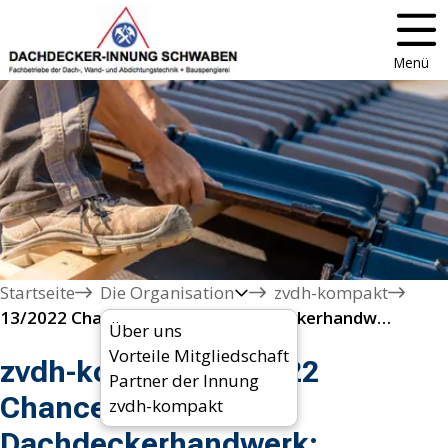
Menü
Startseite
Die Organisation
zvdh-kompakt
13/2022 Chancen auch fürs Dachdeckerhandwerk: Teilnahme am Girls´Day
Über uns
Vorteile Mitgliedschaft
zvdh-kompakt 13/2022
Partner der Innung
Chancen auch fürs
zvdh-kompakt
Dachdeckerhandwerk: