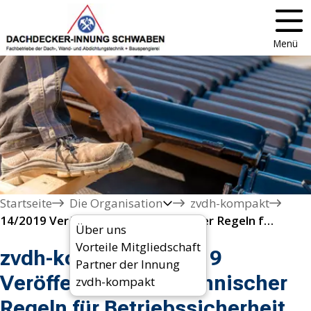
Menü
Startseite
Die Organisation
zvdh-kompakt
14/2019 Veröffentlichung technischer Regeln für Betriebssicherheit TRBS 2121
Über uns
Vorteile Mitgliedschaft
zvdh-kompakt 14/2019
Partner der Innung
Veröffentlichung technischer
zvdh-kompakt
Regeln für Betriebssicherheit