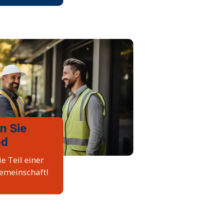
n Sie
ed
e Teil einer
emeinschaft!