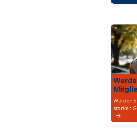
Werde
Mitgli
Werden Si
starken G