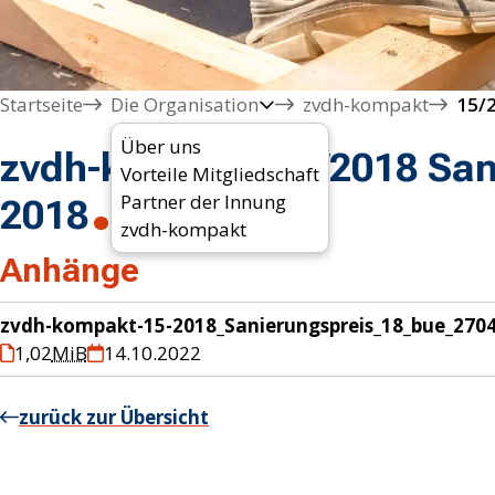
Startseite
Die Organisation
zvdh-kompakt
15/
Über uns
zvdh-kompakt 15/2018 San
Vorteile Mitgliedschaft
Partner der Innung
2018
zvdh-kompakt
Anhänge
zvdh-kompakt-15-2018_Sanierungspreis_18_bue_270
1,02
MiB
14.10.2022
zurück zur Übersicht