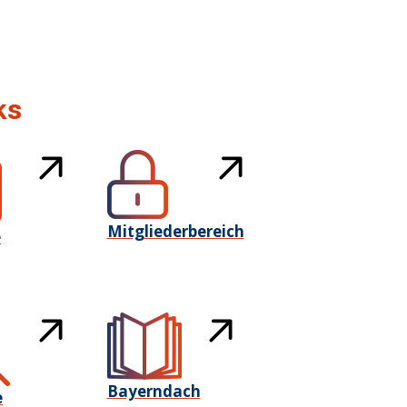
ks
Mitgliederbereich
e
Bayerndach
e