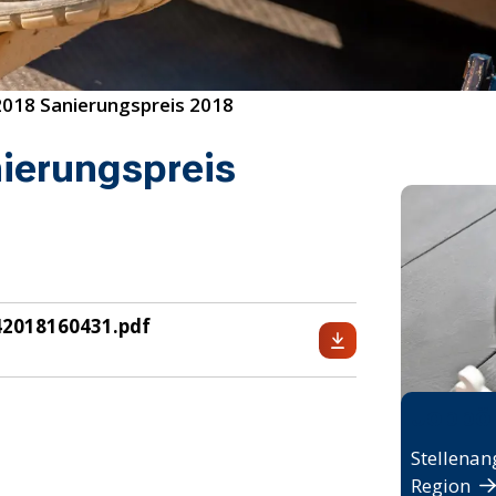
2018 Sanierungspreis 2018
ierungspreis
42018160431.pdf
Jobbö
Stellenan
Region