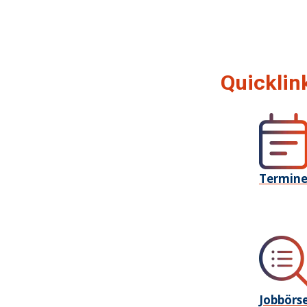
Quicklin
Termin
Jobbörs