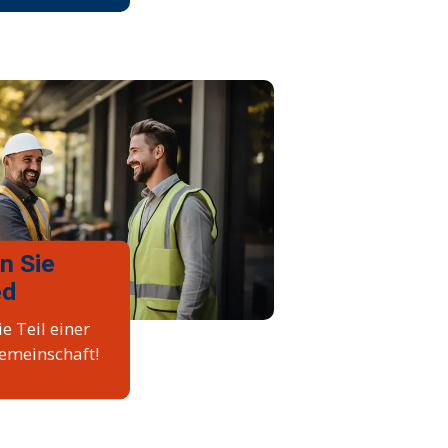
n Sie
ed
e Teil einer
emeinschaft!