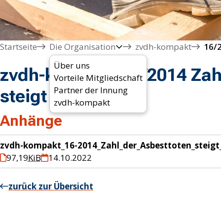
Startseite
Die Organisation
zvdh-kompakt
16/2
Über uns
zvdh-kompakt 16/2014 Zah
Vorteile Mitgliedschaft
Partner der Innung
steigt
zvdh-kompakt
Anhänge
zvdh-kompakt_16-2014_Zahl_der_Asbesttoten_steig
97,19
KiB
14.10.2022
zurück zur Übersicht