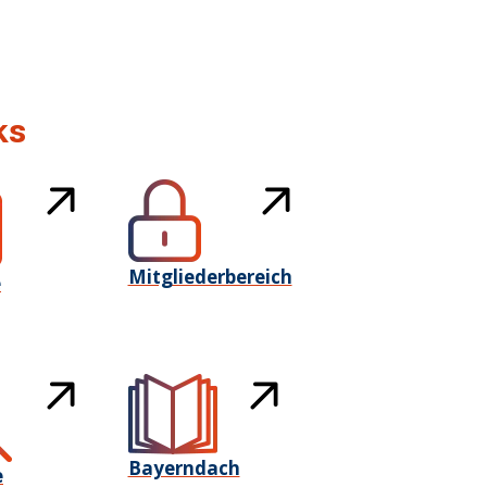
ks
Mitgliederbereich
e
Bayerndach
e