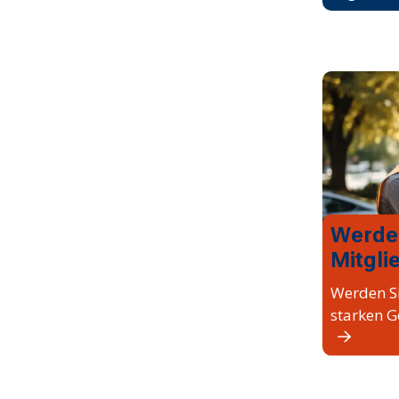
Werde
Mitgli
Werden Si
starken G