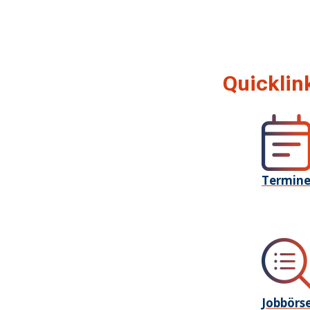
Quicklin
Termin
Jobbörs