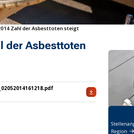
014 Zahl der Asbesttoten steigt
l der Asbesttoten
t_02052014161218.pdf
Jobbö
Stellenan
Region