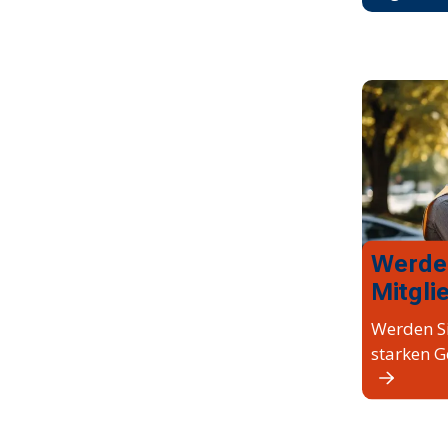
Werde
Mitgli
Werden Si
starken G