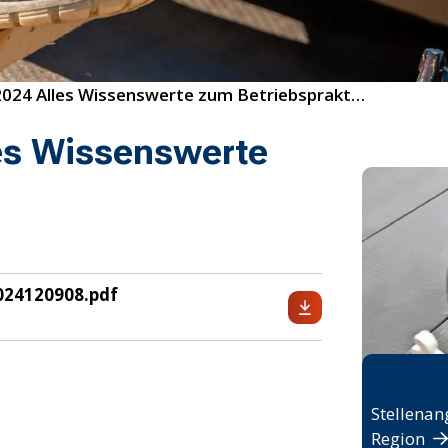
16/2024 Alles Wissenswerte zum Betriebspraktikum
es Wissenswerte
024120908.pdf
Jobbö
Stellenan
Region