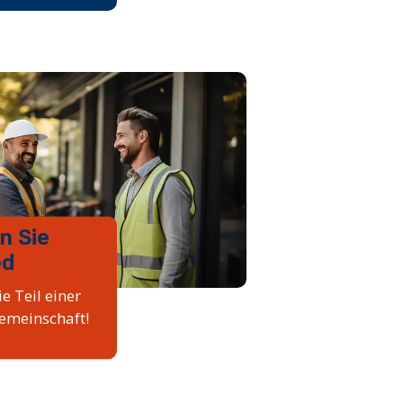
n Sie
ed
e Teil einer
emeinschaft!