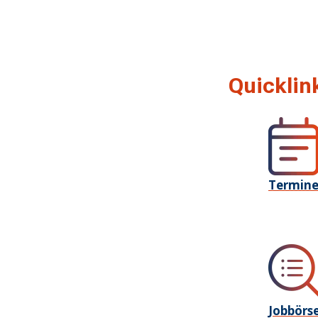
Quicklin
Termin
Jobbörs