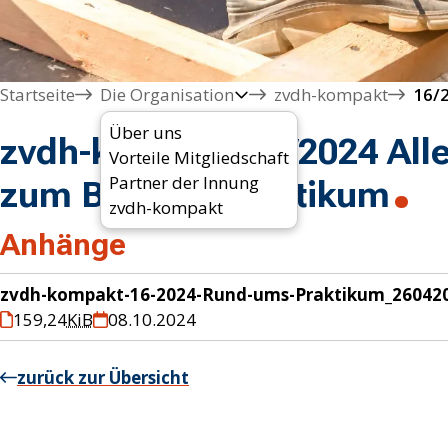
Startseite
Die Organisation
zvdh-kompakt
Über uns
zvdh-kompakt 16/2024 All
Vorteile Mitgliedschaft
Partner der Innung
zum Betriebspraktikum
zvdh-kompakt
Anhänge
zvdh-kompakt-16-2024-Rund-ums-Praktikum_26042
159,24
KiB
08.10.2024
zurück zur Übersicht