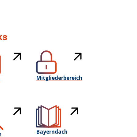
ks
Mitgliederbereich
e
Bayerndach
e