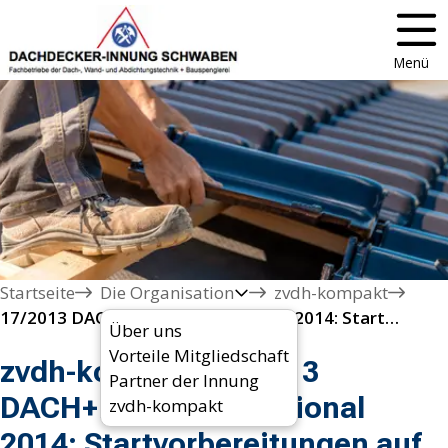
Menü
Startseite
Die Organisation
zvdh-kompakt
17/2013 DACH+HOLZ International 2014: Startvorbereitungen auf vollen Touren
Über uns
Vorteile Mitgliedschaft
zvdh-kompakt 17/2013
Partner der Innung
DACH+HOLZ International
zvdh-kompakt
2014: Startvorbereitungen auf