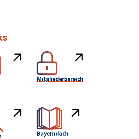
ks
Mitgliederbereich
e
Bayerndach
e