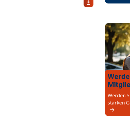
Werde
Mitgli
Werden Si
starken G