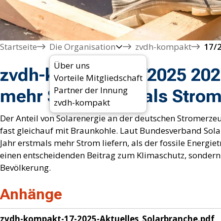
Startseite
Die Organisation
zvdh-kompakt
Über uns
zvdh-kompakt 17/2025 2025
Vorteile Mitgliedschaft
Partner der Innung
mehr Solarstrom als Stro
zvdh-kompakt
Der Anteil von Solarenergie an der deutschen Stromerzeug
fast gleichauf mit Braunkohle. Laut Bundesverband Solar
Jahr erstmals mehr Strom liefern, als der fossile Energiet
einen entscheidenden Beitrag zum Klimaschutz, sondern 
Bevölkerung.
Anhänge
zvdh-kompakt-17-2025-Aktuelles_Solarbranche.pdf