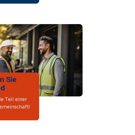
n Sie
ed
e Teil einer
emeinschaft!