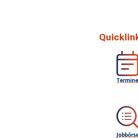
Quicklin
Termin
Jobbörs