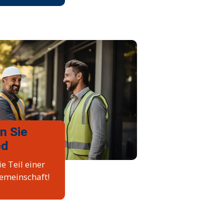
n Sie
ed
e Teil einer
emeinschaft!