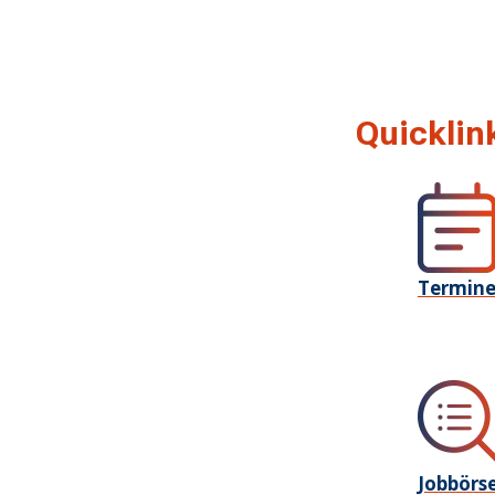
Quicklin
Termin
Jobbörs