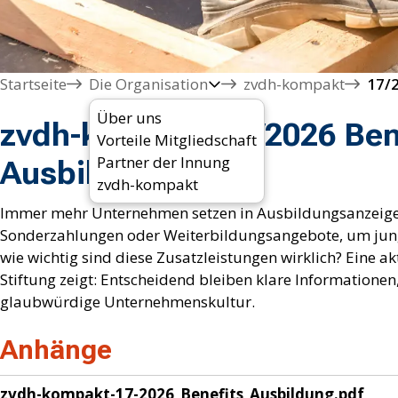
Startseite
Die Organisation
zvdh-kompakt
17/2
Über uns
zvdh-kompakt 17/2026 Bene
Vorteile Mitgliedschaft
Partner der Innung
Ausbildung
zvdh-kompakt
Immer mehr Unternehmen setzen in Ausbildungsanzeigen 
Sonderzahlungen oder Weiterbildungsangebote, um jun
wie wichtig sind diese Zusatzleistungen wirklich? Eine 
Stiftung zeigt: Entscheidend bleiben klare Informationen
glaubwürdige Unternehmenskultur.
Anhänge
zvdh-kompakt-17-2026_Benefits_Ausbildung.pdf