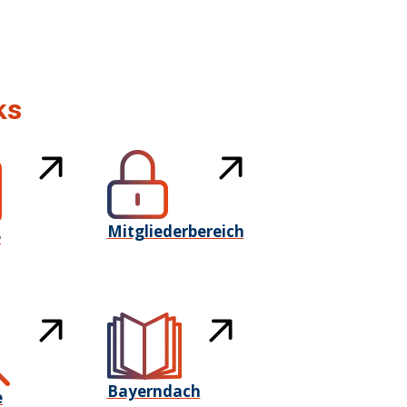
ks
Mitgliederbereich
e
Bayerndach
e