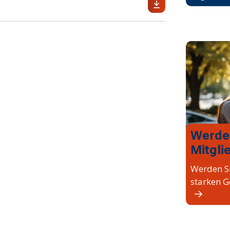
Werde
Mitgli
Werden Si
starken G