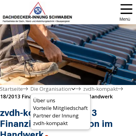
Menü
Startseite
Die Organisation
zvdh-kompakt
18/2013 Finanzierungssituation im Handwerk
Über uns
Vorteile Mitgliedschaft
zvdh-kompakt 18/2013
Partner der Innung
Finanzierungssituation im
zvdh-kompakt
Handwerk