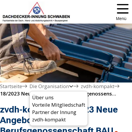
Menü
Startseite
Die Organisation
zvdh-kompakt
18/2023 Neue Angebote der Berufsgenossenschaft BAU
Über uns
Vorteile Mitgliedschaft
zvdh-kompakt 18/2023 Neue
Partner der Innung
Angebote der
zvdh-kompakt
Berufsgenossenschaft BAU