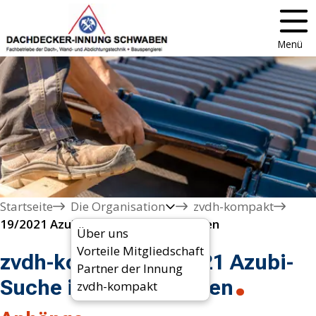
Menü
Startseite
Die Organisation
zvdh-kompakt
19/2021 Azubi-Suche in Corona-Zeiten
Über uns
Vorteile Mitgliedschaft
zvdh-kompakt 19/2021 Azubi-
Partner der Innung
Suche in Corona-Zeiten
zvdh-kompakt