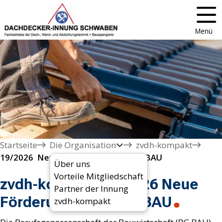
Menü
Startseite
Die Organisation
zvdh-kompakt
19/2026  Neue Förderungen der BG BAU
Über uns
Vorteile Mitgliedschaft
zvdh-kompakt 19/2026 Neue
Partner der Innung
Förderungen der BG BAU
zvdh-kompakt