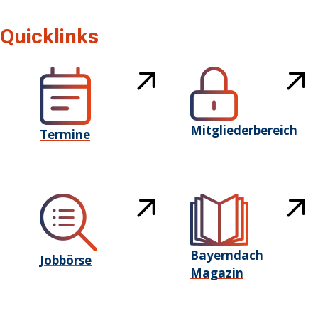
Quicklinks
Mitgliederbereich
Termine
Bayerndach
Jobbörse
Magazin