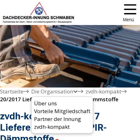
Menü
Startseite
Die Organisation
zvdh-kompakt
20/2017 Lieferengpässe PU-/PIR-Dämmstoffe
Über uns
Vorteile Mitgliedschaft
zvdh-kompakt 20/2017
Partner der Innung
Lieferengpässe PU-/PIR-
zvdh-kompakt
Dämmstoffe