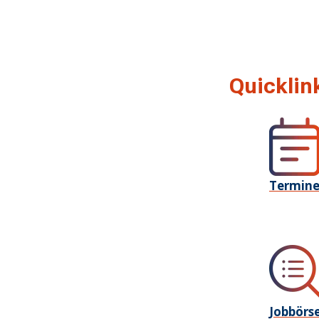
Quicklin
Termin
Jobbörs