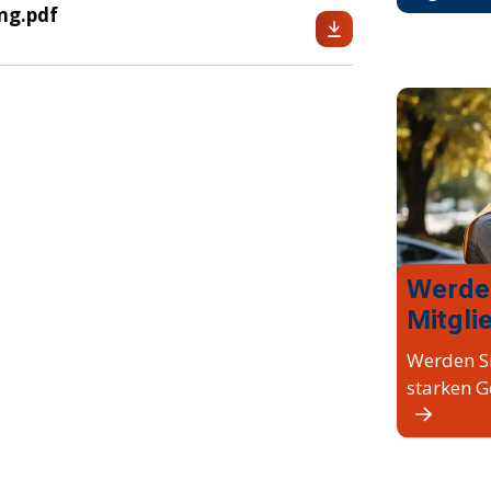
ng.pdf
Werde
Mitgli
Werden Si
starken G