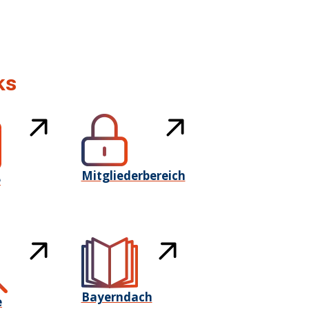
ks
Mitgliederbereich
e
Bayerndach
e