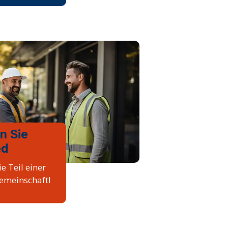
n Sie
ed
e Teil einer
emeinschaft!