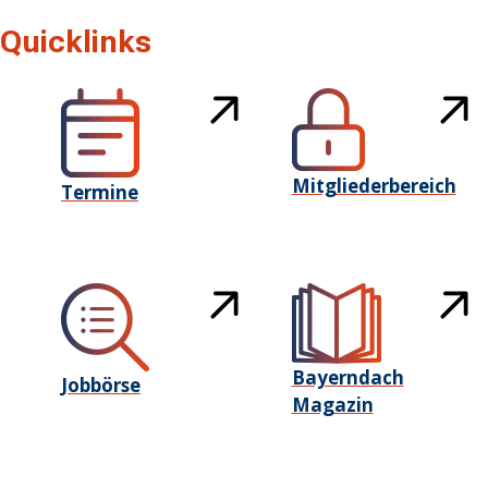
Quicklinks
Mitgliederbereich
Termine
Bayerndach
Jobbörse
Magazin