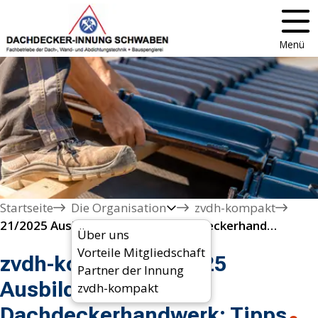
Menü
Startseite
Die Organisation
zvdh-kompakt
21/2025 Ausbildungsstart im Dachdeckerhandwerk: Tipps
Über uns
Vorteile Mitgliedschaft
zvdh-kompakt 21/2025
Partner der Innung
Ausbildungsstart im
zvdh-kompakt
Dachdeckerhandwerk: Tipps