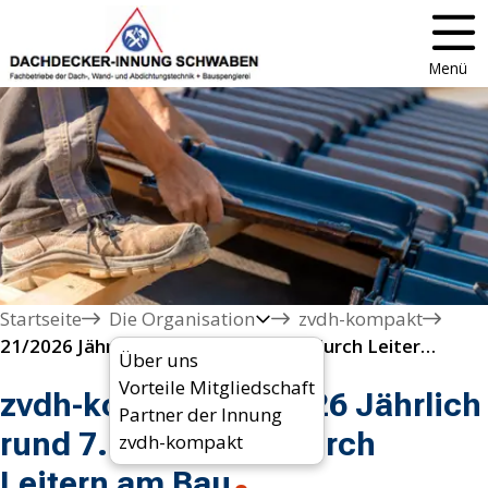
Menü
Startseite
Die Organisation
zvdh-kompakt
21/2026 Jährlich rund 7.000 Unfälle durch Leitern am Bau
Über uns
Vorteile Mitgliedschaft
zvdh-kompakt 21/2026 Jährlich
Partner der Innung
rund 7.000 Unfälle durch
zvdh-kompakt
Leitern am Bau