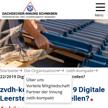
Menü
Startseite
Die Organisation
zvdh-kompakt
22/2019 Digitale Leerstelle bei Lehrstellen?
Über uns
Vorteile Mitgliedschaft
zvdh-kompakt 22/2019 Digitale
Partner der Innung
Leerstelle bei Lehrstellen?
zvdh-kompakt