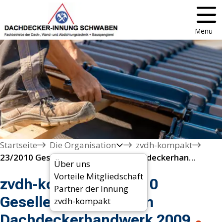
Menü
Startseite
Die Organisation
zvdh-kompakt
23/2010 Gesellenprüfungen im Dachdeckerhandwerk 2009

Über uns
Vorteile Mitgliedschaft
zvdh-kompakt 23/2010
Partner der Innung
Gesellenprüfungen im
zvdh-kompakt
Dachdeckerhandwerk 2009