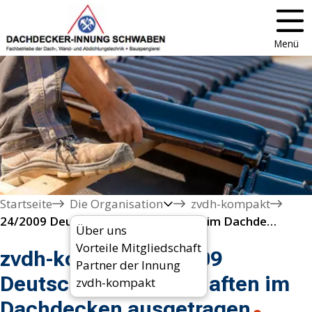
Menü
Startseite
Die Organisation
zvdh-kompakt
24/2009 Deutsche Meisterschaften im Dachdecken ausgetragen
Über uns
Vorteile Mitgliedschaft
zvdh-kompakt 24/2009
Partner der Innung
Deutsche Meisterschaften im
zvdh-kompakt
Dachdecken ausgetragen