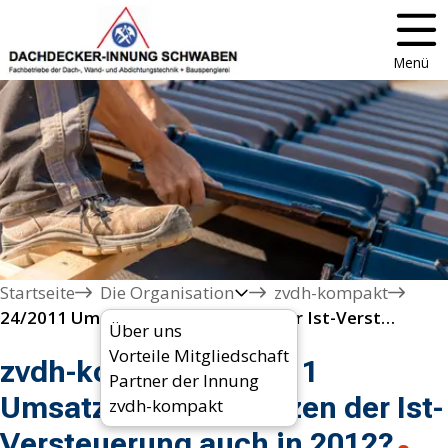
Menü
Startseite
Die Organisation
zvdh-kompakt
24/2011 Umsatzsteuer - Grenzen der Ist-Versteuerung auch in 2012?
Über uns
Vorteile Mitgliedschaft
zvdh-kompakt 24/2011
Partner der Innung
Umsatzsteuer - Grenzen der Ist-
zvdh-kompakt
Versteuerung auch in 2012?