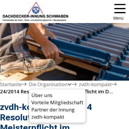
Menü
Startseite
Die Organisation
zvdh-kompakt
24/2014 Resolution für die Meisterpflicht im Dachdeckerhandwerk verabschiedet
Über uns
Vorteile Mitgliedschaft
zvdh-kompakt 24/2014
Partner der Innung
Resolution für die
zvdh-kompakt
Meisterpflicht im