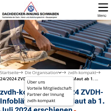
Menü
Startseite
Die Organisation
zvdh-kompakt
24/2024 ZVDH-Infoblätter zur Lkw-Maut ab 1. Juli 2024 erschienen
Über uns
Vorteile Mitgliedschaft
zvdh-kompakt 24/2024 ZVDH-
Partner der Innung
Infoblätter zur Lkw-Maut ab 1.
zvdh-kompakt
Juli 2024 erschienen