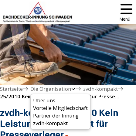
Menü
Startseite
Die Organisation
zvdh-kompakt
25/2010 Kein Leistungsschutzrecht für Presseverleger
Über uns
Vorteile Mitgliedschaft
zvdh-kompakt 25/2010 Kein
Partner der Innung
Leistungsschutzrecht für
zvdh-kompakt
Presseverleger