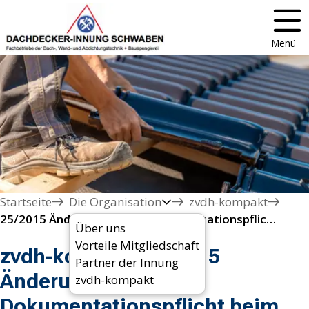
Menü
Startseite
Die Organisation
zvdh-kompakt
25/2015 Änderung bei der Dokumentationspflicht beim Mindestlohn
Über uns
Vorteile Mitgliedschaft
zvdh-kompakt 25/2015
Partner der Innung
Änderung bei der
zvdh-kompakt
Dokumentationspflicht beim