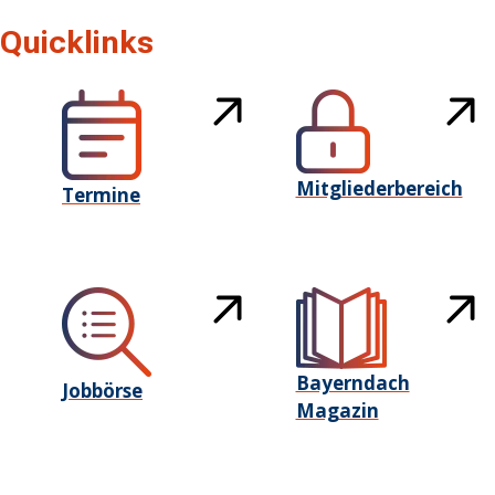
Quicklinks
Mitgliederbereich
Termine
Bayerndach
Jobbörse
Magazin