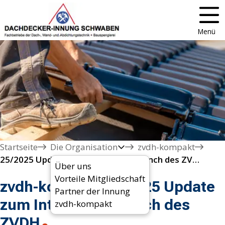
Menü
Startseite
Die Organisation
zvdh-kompakt
25/2025 Update zum Intranet-Relaunch des ZVDH
Über uns
Vorteile Mitgliedschaft
zvdh-kompakt 25/2025 Update
Partner der Innung
zum Intranet-Relaunch des
zvdh-kompakt
ZVDH