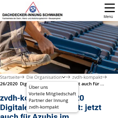
Menü
Startseite
Die Organisation
zvdh-kompakt
26/2020  Digitales Berichtsheft: jetzt auch für Azubis im Dachdeckerhandwerk
Über uns
Vorteile Mitgliedschaft
zvdh-kompakt 26/2020
Partner der Innung
Digitales Berichtsheft: jetzt
zvdh-kompakt
auch für Azubis im