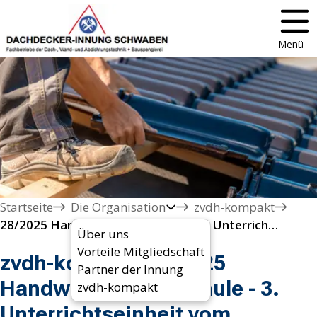
Menü
Startseite
Die Organisation
zvdh-kompakt
28/2025 Handwerk macht Schule - 3. Unterrichtseinheit vom Dachdeckerhandwerk online  
Über uns
Vorteile Mitgliedschaft
zvdh-kompakt 28/2025
Partner der Innung
Handwerk macht Schule - 3.
zvdh-kompakt
Unterrichtseinheit vom