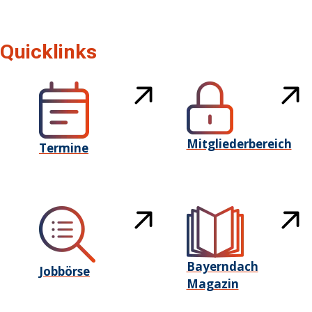
Quicklinks
Mitgliederbereich
Termine
Bayerndach
Jobbörse
Magazin