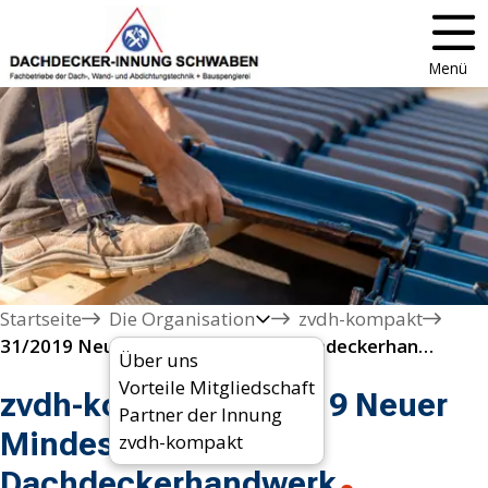
Menü
Startseite
Die Organisation
zvdh-kompakt
31/2019 Neuer Mindestlohn im Dachdeckerhandwerk
Über uns
Vorteile Mitgliedschaft
zvdh-kompakt 31/2019 Neuer
Partner der Innung
Mindestlohn im
zvdh-kompakt
Dachdeckerhandwerk