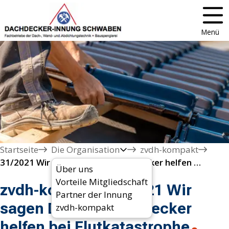
Menü
Startseite
Die Organisation
zvdh-kompakt
31/2021 Wir sagen Danke - Dachdecker helfen bei Flutkatastrophe
Über uns
Vorteile Mitgliedschaft
zvdh-kompakt 31/2021 Wir
Partner der Innung
sagen Danke - Dachdecker
zvdh-kompakt
helfen bei Flutkatastrophe