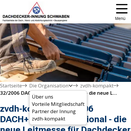
Menü
Startseite
Die Organisation
zvdh-kompakt
32/2006 DACH+HOLZ International - die neue Leitmesse für Dachdecker und Zimmerer 
Über uns
Vorteile Mitgliedschaft
zvdh-kompakt 32/2006
Partner der Innung
DACH+HOLZ International - die
zvdh-kompakt
neue Leitmesse für Dachdecker