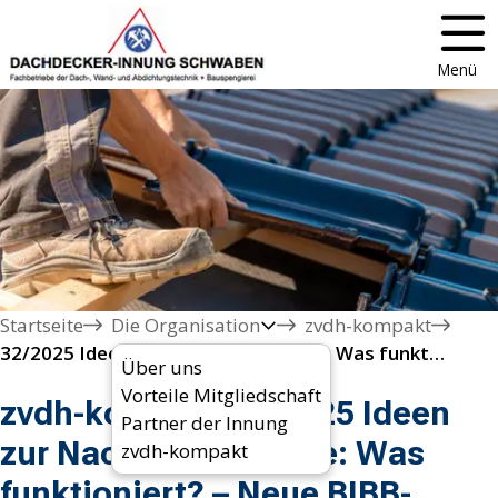
Menü
Startseite
Die Organisation
zvdh-kompakt
32/2025 Ideen zur Nachwuchssuche: Was funktioniert?  – Neue BIBB-Studie erschienen
Über uns
Vorteile Mitgliedschaft
zvdh-kompakt 32/2025 Ideen
Partner der Innung
zur Nachwuchssuche: Was
zvdh-kompakt
funktioniert? – Neue BIBB-