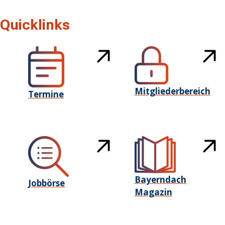
Quicklinks
Mitgliederbereich
Termine
Bayerndach
Jobbörse
Magazin