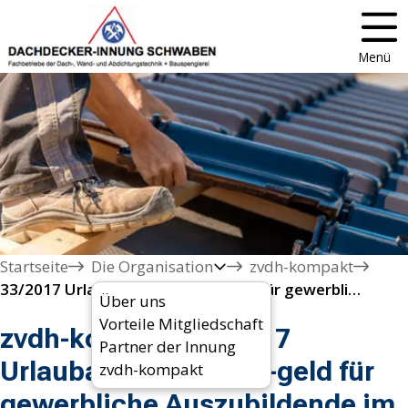
Menü
Startseite
Die Organisation
zvdh-kompakt
33/2017 Urlaubanspruch und -geld für gewerbliche Auszubildende im Dachdeckerhandwerk

Über uns
Vorteile Mitgliedschaft
zvdh-kompakt 33/2017
Partner der Innung
Urlaubanspruch und -geld für
zvdh-kompakt
gewerbliche Auszubildende im