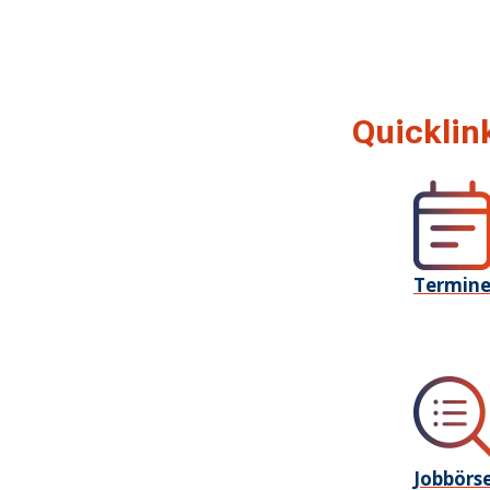
Quicklin
Termin
Jobbörs