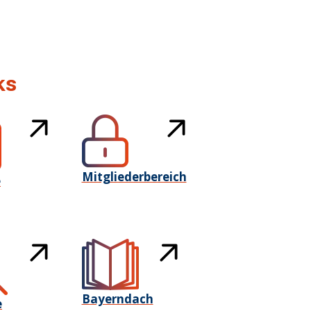
ks
Mitgliederbereich
e
Bayerndach
e