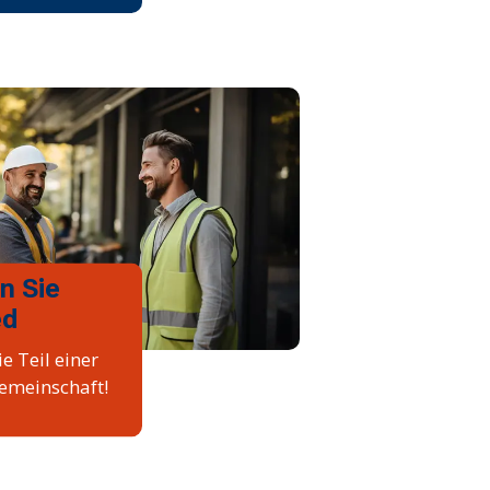
n Sie
ed
e Teil einer
emeinschaft!