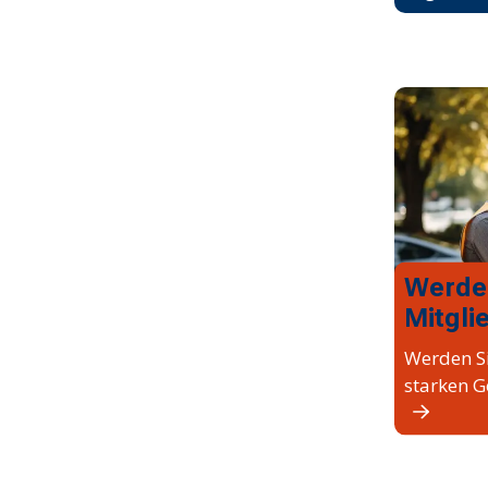
Werde
Mitgli
Werden Si
starken G