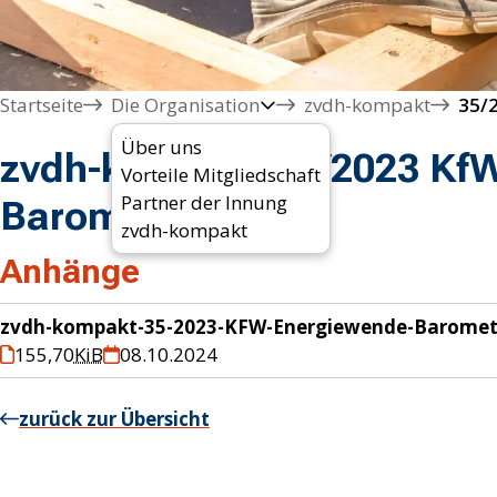
Startseite
Die Organisation
zvdh-kompakt
35/
Über uns
zvdh-kompakt 35/2023 Kf
Vorteile Mitgliedschaft
Partner der Innung
Barometer 2023
zvdh-kompakt
Anhänge
zvdh-kompakt-35-2023-KFW-Energiewende-Baromet
155,70
KiB
08.10.2024
zurück zur Übersicht