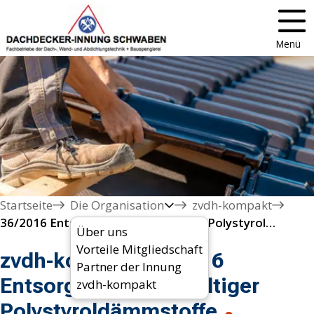
Menü
Startseite
Die Organisation
zvdh-kompakt
36/2016 Entsorgung HBCD-haltiger Polystyroldämmstoffe 

Über uns
Vorteile Mitgliedschaft
zvdh-kompakt 36/2016
Partner der Innung
Entsorgung HBCD-haltiger
zvdh-kompakt
Polystyroldämmstoffe