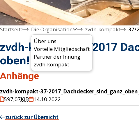
Startseite
Die Organisation
zvdh-kompakt
37/2
Über uns
zvdh-kompakt 37/2017 Dac
Vorteile Mitgliedschaft
Partner der Innung
oben!
zvdh-kompakt
Anhänge
zvdh-kompakt-37-2017_Dachdecker_sind_ganz_oben
597,07
KiB
14.10.2022
zurück zur Übersicht