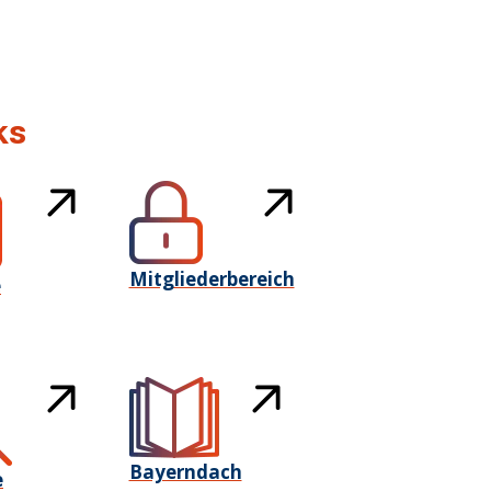
ks
Mitgliederbereich
e
Bayerndach
e