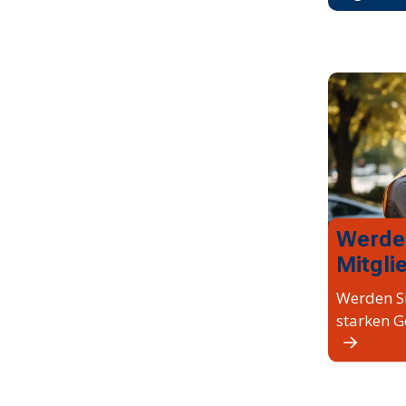
Werde
Mitgli
Werden Si
starken G