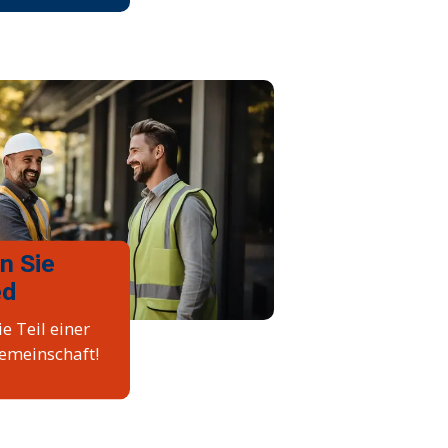
n Sie
ed
e Teil einer
emeinschaft!