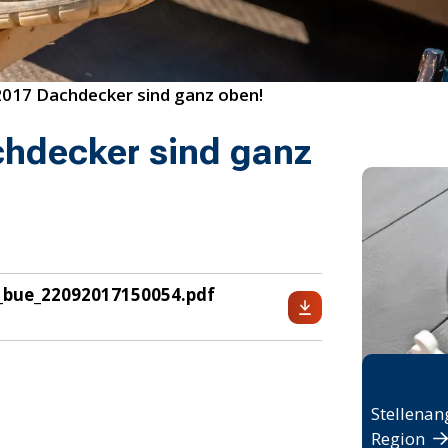
017 Dachdecker sind ganz oben! 
hdecker sind ganz
_bue_22092017150054.pdf
Jobbö
Stellenan
Region