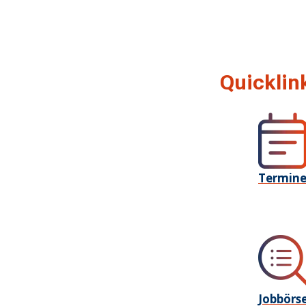
Quicklin
Termin
Jobbörs